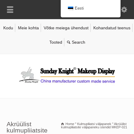
Eesti
Kodu
Meie kohta
Võtke meiega ühendust
Kohandatud teenus
Tooted
Akrüülist
Home
"
Kulmupliiatsi väljapanek
"
Akrüülist
kulmupliiatsite väljapaneku stendid MKEP-021
kulmupliiatsite