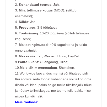
2.
Kohandatud teenus
: Jah;
3.
Min. tellimuse kogus
(MOQ): (sõltub
esemetest);
4.
Näide
: Jah;
5.
Prooviaeg
: 3-5 tööpäeva
6.
Tootmisaeg
: 10-20 tööpäeva (sõltub tellimuse
kogusest);
7.
Maksetingimused
: 40% tagatisraha ja saldo
enne saatmist;
8.
Makseviis
: T/T, Western Union, PayPal;
9.
Päritolukoht
: Guangdong, Hiina;
10.
Meie lähim meresadam
: Shenzhen;
11.Worldwide laevandus meritsi või õhuteed pidi;
Kui soovite seda toodet kohandada või teil on oma
disain või idee, palun öelge meile üksikasjalik nõue
ja nõutav tellimiskogus, me teeme teile pakkumise
niipea kui võimalik.
Meie töökoda: