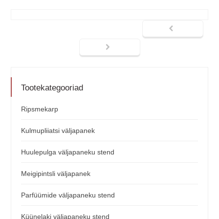
Tootekategooriad
Ripsmekarp
Kulmupliiatsi väljapanek
Huulepulga väljapaneku stend
Meigipintsli väljapanek
Parfüümide väljapaneku stend
Küünelaki väljapaneku stend