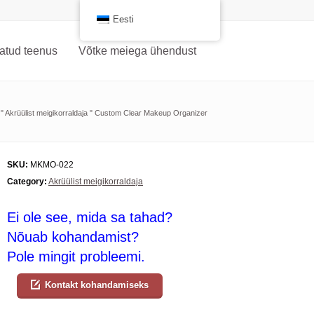
Eesti
atud teenus
Võtke meiega ühendust
"
Akrüülist meigikorraldaja
"
Custom Clear Makeup Organizer
SKU:
MKMO-022
Category:
Akrüülist meigikorraldaja
Ei ole see, mida sa tahad?
Nõuab kohandamist?
Pole mingit probleemi.
Kontakt kohandamiseks