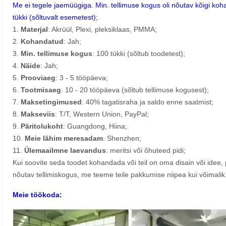
Me ei tegele jaemüügiga. Min. tellimuse kogus oli nõutav kõigi koh
tükki (sõltuvalt esemetest);
1.
Materjal
: Akrüül, Plexi, pleksiklaas, PMMA;
2.
Kohandatud
: Jah;
3.
Min. tellimuse kogus
: 100 tükki (sõltub toodetest);
4.
Näide
: Jah;
5.
Prooviaeg
: 3 - 5 tööpäeva;
6.
Tootmisaeg
: 10 - 20 tööpäeva (sõltub tellimuse kogusest);
7.
Maksetingimused
: 40% tagatisraha ja saldo enne saatmist;
8.
Makseviis
: T/T, Western Union, PayPal;
9.
Päritolukoht
: Guangdong, Hiina;
10.
Meie lähim meresadam
: Shenzhen;
11.
Ülemaailmne laevandus
: meritsi või õhuteed pidi;
Kui soovite seda toodet kohandada või teil on oma disain või idee, 
nõutav tellimiskogus, me teeme teile pakkumise niipea kui võimalik
Meie töökoda: