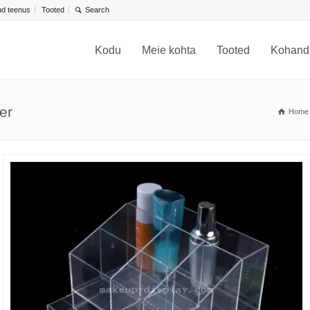
d teenus
Tooted
Kodu
Meie kohta
Tooted
Kohand
er
Home