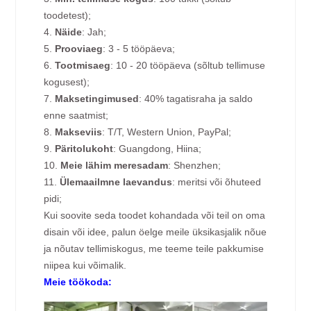
toodetest);
4.
Näide
: Jah;
5.
Prooviaeg
: 3 - 5 tööpäeva;
6.
Tootmisaeg
: 10 - 20 tööpäeva (sõltub tellimuse
kogusest);
7.
Maksetingimused
: 40% tagatisraha ja saldo
enne saatmist;
8.
Makseviis
: T/T, Western Union, PayPal;
9.
Päritolukoht
: Guangdong, Hiina;
10.
Meie lähim meresadam
: Shenzhen;
11.
Ülemaailmne laevandus
: meritsi või õhuteed
pidi;
Kui soovite seda toodet kohandada või teil on oma
disain või idee, palun öelge meile üksikasjalik nõue
ja nõutav tellimiskogus, me teeme teile pakkumise
niipea kui võimalik.
Meie töökoda: