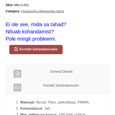
SKU:
MKLS-001
Category:
Huulepulga väljapaneku stend
Ei ole see, mida sa tahad?
Nõuab kohandamist?
Pole mingit probleemi.
Kontakt kohandamiseks
General Details
Kontakt kohandamiseks
1.
Materjal
: Akrüül, Plexi, pleksiklaas, PMMA;
2.
Kohandatud
: Jah;
3.
Min. tellimuse kogus
: 100 tükki (sõltub