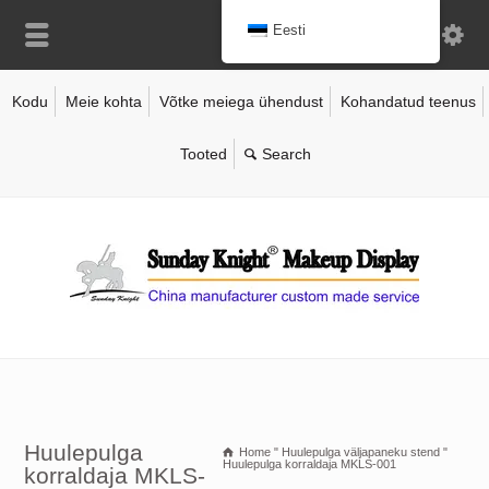
Eesti
Kodu
Meie kohta
Võtke meiega ühendust
Kohandatud teenus
Tooted
Huulepulga
Home
"
Huulepulga väljapaneku stend
"
Huulepulga korraldaja MKLS-001
korraldaja MKLS-