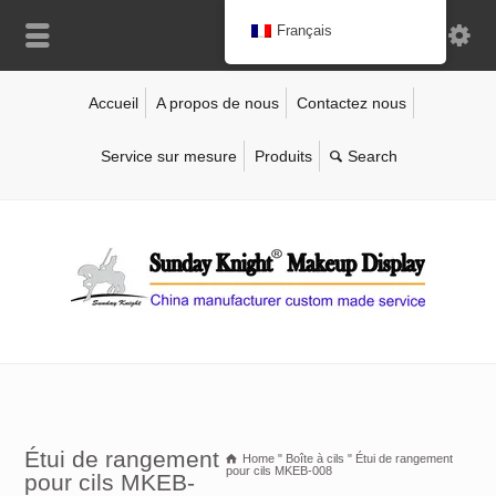
Français
Accueil
A propos de nous
Contactez nous
Service sur mesure
Produits
Étui de rangement
Home
"
Boîte à cils
"
Étui de rangement
pour cils MKEB-008
pour cils MKEB-