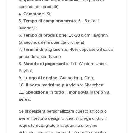
seconda dei prodotti);
4.
Campione
: Sì;
5.
Tempo di campionamento
: 3 - 5 giorni
lavorativi;
6.
Tempo di produzione
: 10-20 giorni lavorativi
(a seconda della quantità ordinata);
7.
Termini di pagamento
: 40% deposito e il saldo
prima della spedizione;
8.
Metodo di pagamento
: T/T, Western Union,
PayPal;
9.
Luogo di origine
: Guangdong, Cina;
10.
Il porto marittimo più vicino
: Shenzhen;
11.
Spedizione in tutto il mondo
via mare o via
aerea;
Se si desidera personalizzare questo articolo o
avere il proprio design o idea, si prega di dirci il
requisito dettagliato e la quantità di ordine
richiesto, citeremo per voi il più presto possibile.