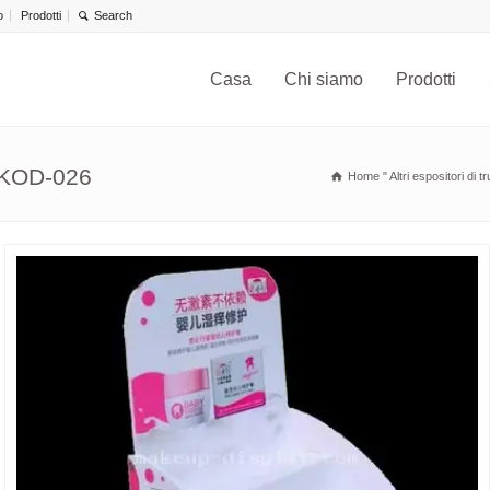
o
Prodotti
Casa
Chi siamo
Prodotti
MKOD-026
Home
"
Altri espositori di 