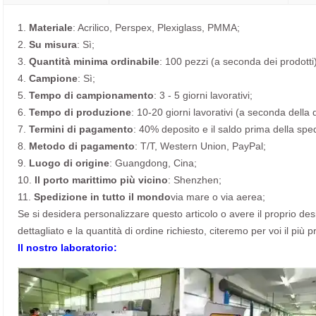
1.
Materiale
: Acrilico, Perspex, Plexiglass, PMMA;
2.
Su misura
: Sì;
3.
Quantità minima ordinabile
: 100 pezzi (a seconda dei prodotti)
4.
Campione
: Sì;
5.
Tempo di campionamento
: 3 - 5 giorni lavorativi;
6.
Tempo di produzione
: 10-20 giorni lavorativi (a seconda della 
7.
Termini di pagamento
: 40% deposito e il saldo prima della spe
8.
Metodo di pagamento
: T/T, Western Union, PayPal;
9.
Luogo di origine
: Guangdong, Cina;
10.
Il porto marittimo più vicino
: Shenzhen;
11.
Spedizione in tutto il mondo
via mare o via aerea;
Se si desidera personalizzare questo articolo o avere il proprio desig
dettagliato e la quantità di ordine richiesto, citeremo per voi il più p
Il nostro laboratorio: