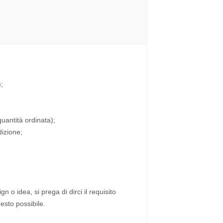
;
quantità ordinata);
dizione;
n o idea, si prega di dirci il requisito
resto possibile.