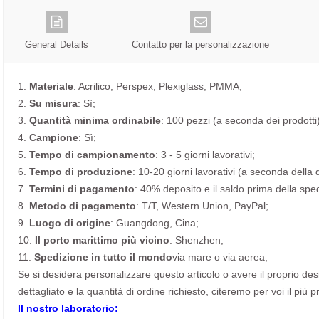
General Details
Contatto per la personalizzazione
1.
Materiale
: Acrilico, Perspex, Plexiglass, PMMA;
2.
Su misura
: Sì;
3.
Quantità minima ordinabile
: 100 pezzi (a seconda dei prodotti)
4.
Campione
: Sì;
5.
Tempo di campionamento
: 3 - 5 giorni lavorativi;
6.
Tempo di produzione
: 10-20 giorni lavorativi (a seconda della 
7.
Termini di pagamento
: 40% deposito e il saldo prima della spe
8.
Metodo di pagamento
: T/T, Western Union, PayPal;
9.
Luogo di origine
: Guangdong, Cina;
10.
Il porto marittimo più vicino
: Shenzhen;
11.
Spedizione in tutto il mondo
via mare o via aerea;
Se si desidera personalizzare questo articolo o avere il proprio desig
dettagliato e la quantità di ordine richiesto, citeremo per voi il più p
Il nostro laboratorio: