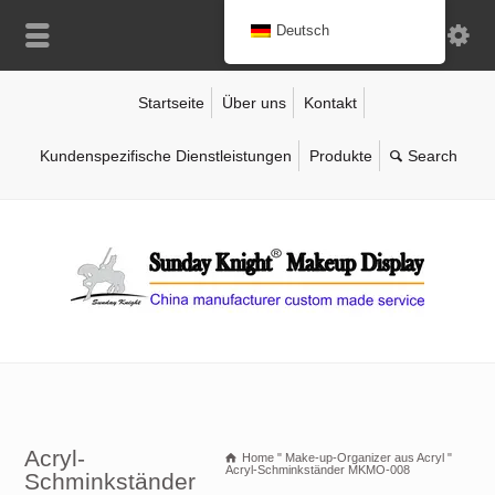
Deutsch
Startseite
Über uns
Kontakt
Kundenspezifische Dienstleistungen
Produkte
Acryl-
Home
"
Make-up-Organizer aus Acryl
"
Acryl-Schminkständer MKMO-008
Schminkständer