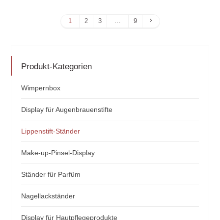
Nächste
1
2
3
…
9
Seite
Produkt-Kategorien
Wimpernbox
Display für Augenbrauenstifte
Lippenstift-Ständer
Make-up-Pinsel-Display
Ständer für Parfüm
Nagellackständer
Display für Hautpflegeprodukte