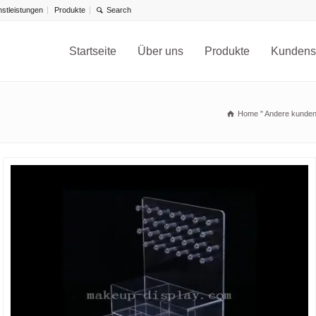
stleistungen
Produkte
Startseite
Über uns
Produkte
Kundensp
Home
"
Andere kunden