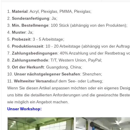
1.
Material
: Acryl, Plexiglas, PMMA, Plexiglas;
2.
Sonderanfertigung
: Ja;
3.
Min. Bestellmenge
: 100 Stück (abhängig von den Produkten);
4.
Muster
: Ja;
5.
Probezeit
: 3 - 5 Arbeitstage;
6.
Produktionszeit
: 10 - 20 Arbeitstage (abhängig von der Auftra
7.
Zahlungsbedingungen
: 40% Anzahlung und der Restbetrag v
8.
Zahlungsmethode
: T/T, Western Union, PayPal;
9.
Ort der Herkunft
: Guangdong, China;
10.
Unser nächstgelegener Seehafen
: Shenzhen;
11.
Weltweiter Versand
auf dem See- oder Luftweg;
Wenn Sie diesen Artikel anpassen möchten oder ein eigenes Design
uns bitte die detaillierten Anforderungen und die gewünschte Best
wie möglich ein Angebot machen.
Unser Workshop: