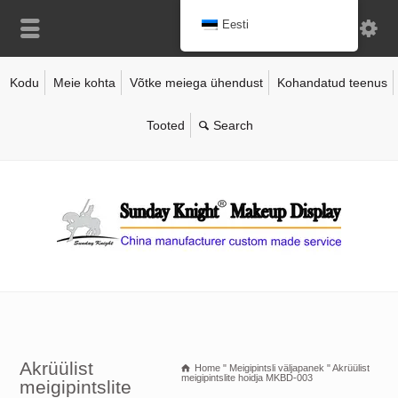
Eesti
Kodu
Meie kohta
Võtke meiega ühendust
Kohandatud teenus
Tooted
Akrüülist
Home
"
Meigipintsli väljapanek
"
Akrüülist
meigipintslite hoidja MKBD-003
meigipintslite