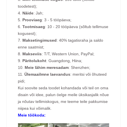
toodetest);
4.
Näide
: Jah;
5.
Prooviaeg
: 3 - 5 tööpäeva;
6.
Tootmisaeg
: 10 - 20 tööpäeva (sõltub tellimuse
kogusest);
7.
Maksetingimused
: 40% tagatisraha ja saldo
enne saatmist;
8.
Makseviis
: T/T, Western Union, PayPal;
9.
Päritolukoht
: Guangdong, Hiina;
10.
Meie lähim meresadam
: Shenzhen;
11.
Ülemaailmne laevandus
: meritsi või õhuteed
pidi;
Kui soovite seda toodet kohandada või teil on oma
disain või idee, palun öelge meile üksikasjalik nõue
ja nõutav tellimiskogus, me teeme teile pakkumise
niipea kui võimalik.
Meie töökoda: