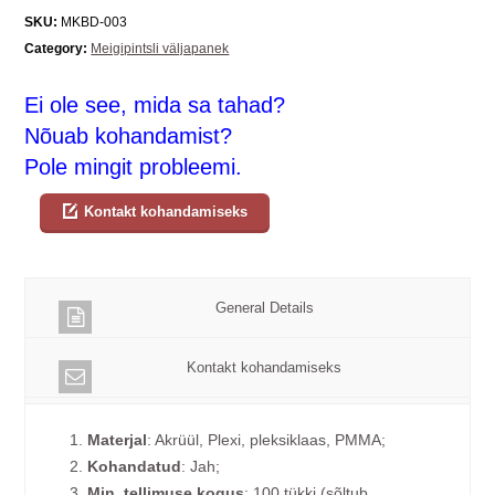
SKU:
MKBD-003
Category:
Meigipintsli väljapanek
Ei ole see, mida sa tahad?
Nõuab kohandamist?
Pole mingit probleemi.
Kontakt kohandamiseks
General Details
Kontakt kohandamiseks
1.
Materjal
: Akrüül, Plexi, pleksiklaas, PMMA;
2.
Kohandatud
: Jah;
3.
Min. tellimuse kogus
: 100 tükki (sõltub