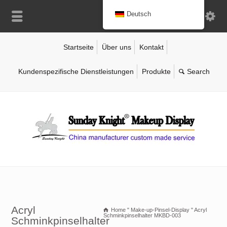
Deutsch
Startseite
Über uns
Kontakt
Kundenspezifische Dienstleistungen
Produkte
Acryl
Home
"
Make-up-Pinsel-Display
"
Acryl
Schminkpinselhalter MKBD-003
Schminkpinselhalter