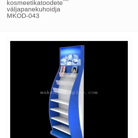
kosmeetikatoodete
väljapanekuhoidja
MKOD-043