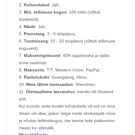
2.
Kohandatud
: Jah;
3.
Min. tellimuse kogus
: 100 tükki (sõltub
toodetest);
4.
Näide
: Jah;
5.
Prooviaeg
: 3 - 5 tööpäeva;
6.
Tootmisaeg
: 10 - 20 tööpäeva (sõltub tellimuse
kogusest);
7.
Maksetingimused
: 40% tagatisraha ja saldo
enne saatmist;
8.
Makseviis
: T/T, Western Union, PayPal;
9.
Päritolukoht
: Guangdong, Hiina;
10.
Meie lähim meresadam
: Shenzhen;
11.
Ülemaailmne laevandus
: meritsi või õhuteed
pidi;
Kui soovite seda toodet kohandada või teil on oma
disain või idee, palun öelge meile üksikasjalik nõue
ja nõutav tellimiskogus, me teeme teile pakkumise
niipea kui võimalik.
Meie töökoda: