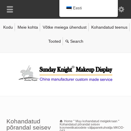
Eesti
Kodu
Meie kohta
Võtke meiega ühendust
Kohandatud teenus
Tooted
Kohandatud
Home
"
Muu kohandatud meigiekraan
"
Kohandatud põrandal seisev
põrandal seisev
kosmeetikatoodete väljapanekuhoidja MKOD-
043