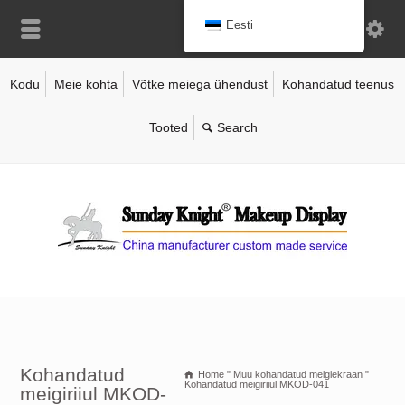
Eesti
Kodu
Meie kohta
Võtke meiega ühendust
Kohandatud teenus
Tooted
Kohandatud
Home
"
Muu kohandatud meigiekraan
"
Kohandatud meigiriiul MKOD-041
meigiriiul MKOD-