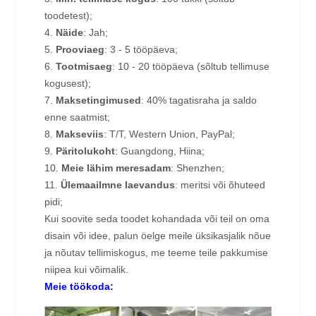
toodetest);
4.
Näide
: Jah;
5.
Prooviaeg
: 3 - 5 tööpäeva;
6.
Tootmisaeg
: 10 - 20 tööpäeva (sõltub tellimuse
kogusest);
7.
Maksetingimused
: 40% tagatisraha ja saldo
enne saatmist;
8.
Makseviis
: T/T, Western Union, PayPal;
9.
Päritolukoht
: Guangdong, Hiina;
10.
Meie lähim meresadam
: Shenzhen;
11.
Ülemaailmne laevandus
: meritsi või õhuteed
pidi;
Kui soovite seda toodet kohandada või teil on oma
disain või idee, palun öelge meile üksikasjalik nõue
ja nõutav tellimiskogus, me teeme teile pakkumise
niipea kui võimalik.
Meie töökoda: