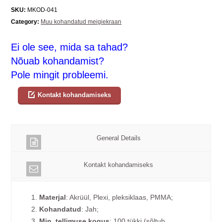
SKU:
MKOD-041
Category:
Muu kohandatud meigiekraan
Ei ole see, mida sa tahad?
Nõuab kohandamist?
Pole mingit probleemi.
Kontakt kohandamiseks
General Details
Kontakt kohandamiseks
1.
Materjal
: Akrüül, Plexi, pleksiklaas, PMMA;
2.
Kohandatud
: Jah;
3.
Min. tellimuse kogus
: 100 tükki (sõltub