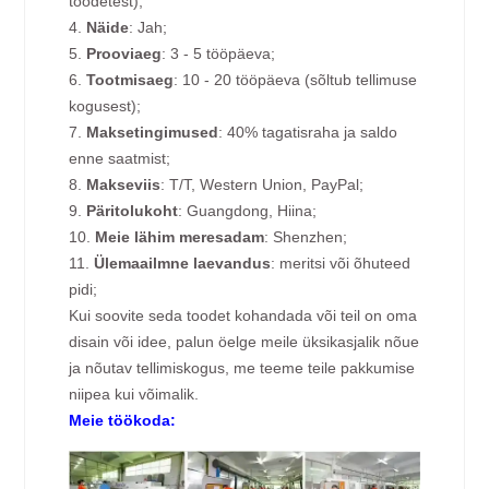
toodetest);
4.
Näide
: Jah;
5.
Prooviaeg
: 3 - 5 tööpäeva;
6.
Tootmisaeg
: 10 - 20 tööpäeva (sõltub tellimuse
kogusest);
7.
Maksetingimused
: 40% tagatisraha ja saldo
enne saatmist;
8.
Makseviis
: T/T, Western Union, PayPal;
9.
Päritolukoht
: Guangdong, Hiina;
10.
Meie lähim meresadam
: Shenzhen;
11.
Ülemaailmne laevandus
: meritsi või õhuteed
pidi;
Kui soovite seda toodet kohandada või teil on oma
disain või idee, palun öelge meile üksikasjalik nõue
ja nõutav tellimiskogus, me teeme teile pakkumise
niipea kui võimalik.
Meie töökoda: