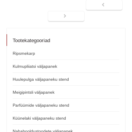
Tootekategooriad
Ripsmekarp
Kulmupliiatsi väljapanek
Huulepulga väljapaneku stend
Meigipintsli väljapanek
Parfüümide väljapaneku stend
Küünelaki väljapaneku stend
Nahahooldustoodete väljapanek