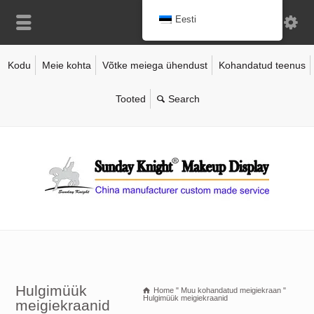
Eesti
Kodu
Meie kohta
Võtke meiega ühendust
Kohandatud teenus
Tooted
Hulgimüük
Home
"
Muu kohandatud meigiekraan
"
Hulgimüük meigiekraanid
meigiekraanid