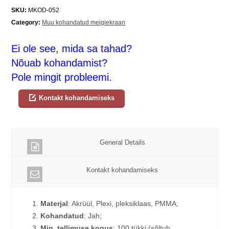
SKU:
MKOD-052
Category:
Muu kohandatud meigiekraan
Ei ole see, mida sa tahad?
Nõuab kohandamist?
Pole mingit probleemi.
Kontakt kohandamiseks
General Details
Kontakt kohandamiseks
1.
Materjal
: Akrüül, Plexi, pleksiklaas, PMMA;
2.
Kohandatud
: Jah;
3.
Min. tellimuse kogus
: 100 tükki (sõltub