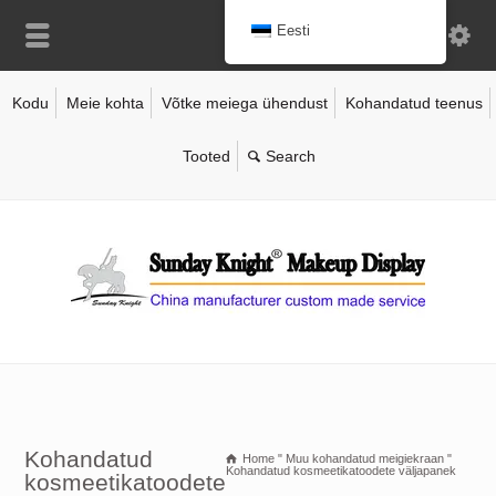
Eesti
Kodu
Meie kohta
Võtke meiega ühendust
Kohandatud teenus
Tooted
Kohandatud
Home
"
Muu kohandatud meigiekraan
"
Kohandatud kosmeetikatoodete väljapanek
kosmeetikatoodete