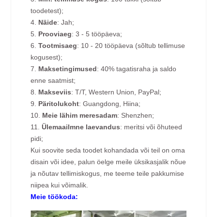
toodetest);
4.
Näide
: Jah;
5.
Prooviaeg
: 3 - 5 tööpäeva;
6.
Tootmisaeg
: 10 - 20 tööpäeva (sõltub tellimuse
kogusest);
7.
Maksetingimused
: 40% tagatisraha ja saldo
enne saatmist;
8.
Makseviis
: T/T, Western Union, PayPal;
9.
Päritolukoht
: Guangdong, Hiina;
10.
Meie lähim meresadam
: Shenzhen;
11.
Ülemaailmne laevandus
: meritsi või õhuteed
pidi;
Kui soovite seda toodet kohandada või teil on oma
disain või idee, palun öelge meile üksikasjalik nõue
ja nõutav tellimiskogus, me teeme teile pakkumise
niipea kui võimalik.
Meie töökoda: