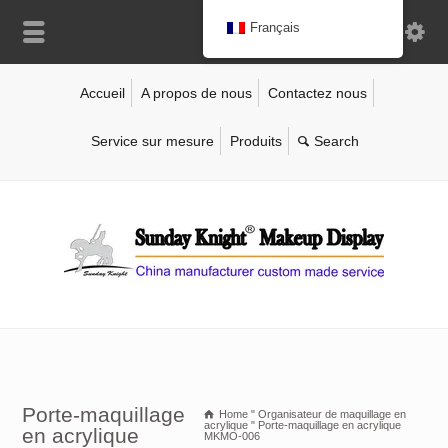
Français
Accueil
A propos de nous
Contactez nous
Service sur mesure
Produits
Porte-maquillage
Home
"
Organisateur de maquillage en
acrylique
"
Porte-maquillage en acrylique
en acrylique
MKMO-006