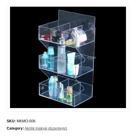
SKU:
MKMO-006
Category:
Akrilik makyaj düzenleyici