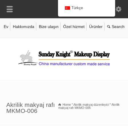
Türkçe
Ev
Hakkımızda
Bize ulaşın
Özel hizmet
Ürünler
Akrilik makyaj rafı
Home
"
Akrilik makyaj düzenleyici
"
Akrilik
makyaj rafı MKMO-006
MKMO-006