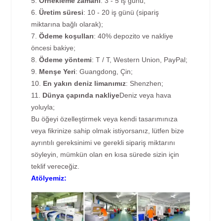
5.
Örnekleme zamanı
: 3 - 5 iş günü;
6.
Üretim süresi
: 10 - 20 iş günü (sipariş
miktarına bağlı olarak);
7.
Ödeme koşulları
: 40% depozito ve nakliye
öncesi bakiye;
8.
Ödeme yöntemi
: T / T, Western Union, PayPal;
9.
Menşe Yeri
: Guangdong, Çin;
10.
En yakın deniz limanımız
: Shenzhen;
11.
Dünya çapında nakliye
Deniz veya hava
yoluyla;
Bu öğeyi özelleştirmek veya kendi tasarımınıza
veya fikrinize sahip olmak istiyorsanız, lütfen bize
ayrıntılı gereksinimi ve gerekli sipariş miktarını
söyleyin, mümkün olan en kısa sürede sizin için
teklif vereceğiz.
Atölyemiz: