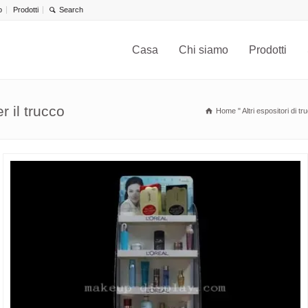
o
Prodotti
Casa
Chi siamo
Prodotti
r il trucco
Home
"
Altri espositori di t