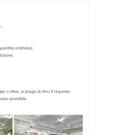
;
quantità ordinata);
dizione;
n o idea, si prega di dirci il requisito
resto possibile.