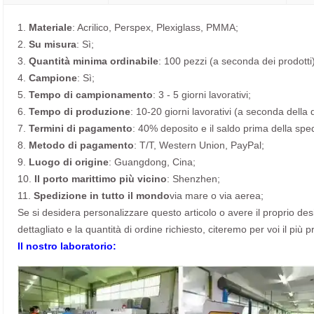
1.
Materiale
: Acrilico, Perspex, Plexiglass, PMMA;
2.
Su misura
: Sì;
3.
Quantità minima ordinabile
: 100 pezzi (a seconda dei prodotti)
4.
Campione
: Sì;
5.
Tempo di campionamento
: 3 - 5 giorni lavorativi;
6.
Tempo di produzione
: 10-20 giorni lavorativi (a seconda della 
7.
Termini di pagamento
: 40% deposito e il saldo prima della spe
8.
Metodo di pagamento
: T/T, Western Union, PayPal;
9.
Luogo di origine
: Guangdong, Cina;
10.
Il porto marittimo più vicino
: Shenzhen;
11.
Spedizione in tutto il mondo
via mare o via aerea;
Se si desidera personalizzare questo articolo o avere il proprio desig
dettagliato e la quantità di ordine richiesto, citeremo per voi il più p
Il nostro laboratorio: