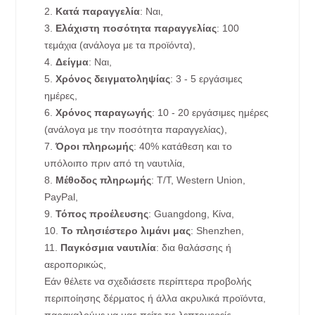
2.
Κατά παραγγελία
: Ναι,
3.
Ελάχιστη ποσότητα παραγγελίας
: 100
τεμάχια (ανάλογα με τα προϊόντα),
4.
Δείγμα
: Ναι,
5.
Χρόνος δειγματοληψίας
: 3 - 5 εργάσιμες
ημέρες,
6.
Χρόνος παραγωγής
: 10 - 20 εργάσιμες ημέρες
(ανάλογα με την ποσότητα παραγγελίας),
7.
Όροι πληρωμής
: 40% κατάθεση και το
υπόλοιπο πριν από τη ναυτιλία,
8.
Μέθοδος πληρωμής
: T/T, Western Union,
PayPal,
9.
Τόπος προέλευσης
: Guangdong, Κίνα,
10.
Το πλησιέστερο λιμάνι μας
: Shenzhen,
11.
Παγκόσμια ναυτιλία
: δια θαλάσσης ή
αεροπορικώς,
Εάν θέλετε να σχεδιάσετε περίπτερα προβολής
περιποίησης δέρματος ή άλλα ακρυλικά προϊόντα,
παρακαλούμε να μας πείτε τις λεπτομερείς