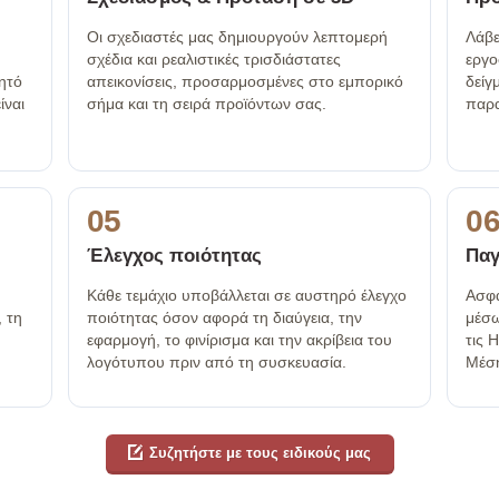
Οι σχεδιαστές μας δημιουργούν λεπτομερή
Λάβε
σχέδια και ρεαλιστικές τρισδιάστατες
εργο
μητό
απεικονίσεις, προσαρμοσμένες στο εμπορικό
δείγ
ίναι
σήμα και τη σειρά προϊόντων σας.
παρ
05
0
Έλεγχος ποιότητας
Παγ
Κάθε τεμάχιο υποβάλλεται σε αυστηρό έλεγχο
Ασφα
 τη
ποιότητας όσον αφορά τη διαύγεια, την
μέσω
εφαρμογή, το φινίρισμα και την ακρίβεια του
τις 
λογότυπου πριν από τη συσκευασία.
Μέση
Συζητήστε με τους ειδικούς μας