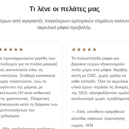
Τι λένε οι πελάτες μας
αστέρων από αγοραστές παγκόσμιων εμπορικών σημάτων καλλυντ
ακρυλικά ράφια προβολής.
★★★★★
★★★★★
α προσαρμοσμένα μεγέθη των
Τα πολυεπίπεδα ράφια για
ποδοχών για τα πινέλα μακιγιάζ
βερνίκια νυχιών εξοικονομούν
ας ικανοποιούν όλες τις
πολύ χώρο στα ράφια. Ακριβής
παιτήσεις. Σταθερή κατασκευή
κοπή με CNC, χωρίς γρέζια σε
ωρίς ταλαντώσεις, ενώ το
κάθε επίπεδο. Όλα τα ακρυλικά
ογότυπο της μάρκας με
υλικά έχουν περάσει τις δοκιμές
κτύπωση UV είναι ανθεκτικό
της SGS, εξασφαλίζοντας ομαλ
τις γρατσουνιές. Εξαιρετική
εκτελωνισμό χωρίς προβλήματα
πικοινωνία κατά τη διάρκεια των
τροποποιήσεων του
— Χλόη, υπεύθυνη προμηθειών
χεδιασμού.
αλυσίδας σαλονιών περιποίησης
νυχιών, ΗΠΑ
 Μία, χονδρέμπορος προϊόντων