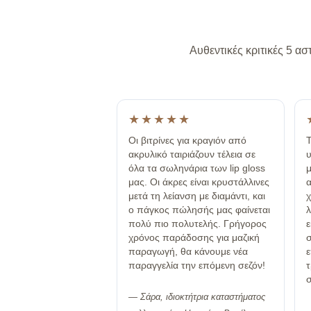
Αυθεντικές κριτικές 5 
★★★★★
Οι βιτρίνες για κραγιόν από
Τ
ακρυλικό ταιριάζουν τέλεια σε
υ
όλα τα σωληνάρια των lip gloss
μ
μας. Οι άκρες είναι κρυστάλλινες
α
μετά τη λείανση με διαμάντι, και
χ
ο πάγκος πώλησής μας φαίνεται
λ
πολύ πιο πολυτελής. Γρήγορος
ε
χρόνος παράδοσης για μαζική
σ
παραγωγή, θα κάνουμε νέα
ε
παραγγελία την επόμενη σεζόν!
σ
— Σάρα, ιδιοκτήτρια καταστήματος
—