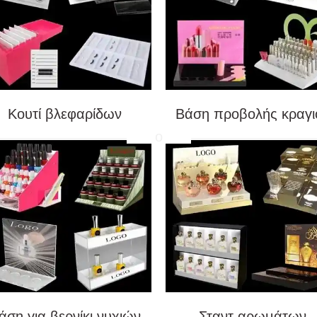
Κουτί βλεφαρίδων
Βάση προβολής κραγι
άση για βερνίκι νυχιών
Σταντ αρωμάτων