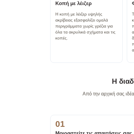
Κοπή με λέιζερ
Η κοπή με λέιζερ υψηλής
Τ
ακρίβειας εξασφαλίζει ομαλά
περιγράμματα χωρίς γρέζια για
π
όλα τα ακρυλικά σχήματα και τις
α
κοπές.
δ
π
α
Η διαδ
Από την αρχική σας ιδέα
01
Μοιραστείτε τις απαιτήσεις σας