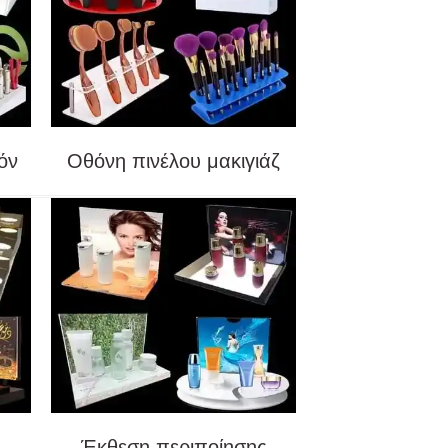
όν
Οθόνη πινέλου μακιγιάζ
Έκθεση περιποίησης