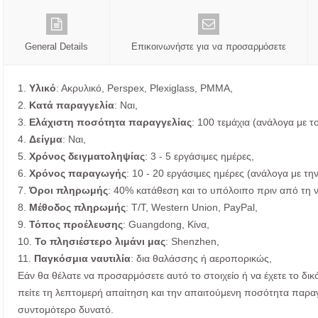
General Details
Επικοινωνήστε για να προσαρμόσετε
1.
Υλικό
: Ακρυλικό, Perspex, Plexiglass, PMMA,
2.
Κατά παραγγελία
: Ναι,
3.
Ελάχιστη ποσότητα παραγγελίας
: 100 τεμάχια (ανάλογα με τ
4.
Δείγμα
: Ναι,
5.
Χρόνος δειγματοληψίας
: 3 - 5 εργάσιμες ημέρες,
6.
Χρόνος παραγωγής
: 10 - 20 εργάσιμες ημέρες (ανάλογα με τ
7.
Όροι πληρωμής
: 40% κατάθεση και το υπόλοιπο πριν από τη ν
8.
Μέθοδος πληρωμής
: T/T, Western Union, PayPal,
9.
Τόπος προέλευσης
: Guangdong, Κίνα,
10.
Το πλησιέστερο λιμάνι μας
: Shenzhen,
11.
Παγκόσμια ναυτιλία
: δια θαλάσσης ή αεροπορικώς,
Εάν θα θέλατε να προσαρμόσετε αυτό το στοιχείο ή να έχετε το δικ
πείτε τη λεπτομερή απαίτηση και την απαιτούμενη ποσότητα παρα
συντομότερο δυνατό.