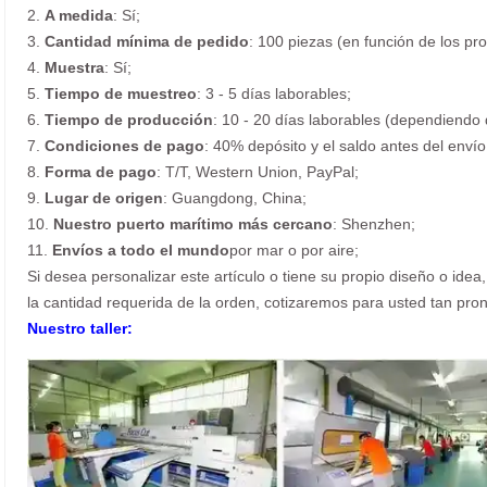
2.
A medida
: Sí;
3.
Cantidad mínima de pedido
: 100 piezas (en función de los pr
4.
Muestra
: Sí;
5.
Tiempo de muestreo
: 3 - 5 días laborables;
6.
Tiempo de producción
: 10 - 20 días laborables (dependiendo 
7.
Condiciones de pago
: 40% depósito y el saldo antes del envío
8.
Forma de pago
: T/T, Western Union, PayPal;
9.
Lugar de origen
: Guangdong, China;
10.
Nuestro puerto marítimo más cercano
: Shenzhen;
11.
Envíos a todo el mundo
por mar o por aire;
Si desea personalizar este artículo o tiene su propio diseño o idea,
la cantidad requerida de la orden, cotizaremos para usted tan p
Nuestro taller: