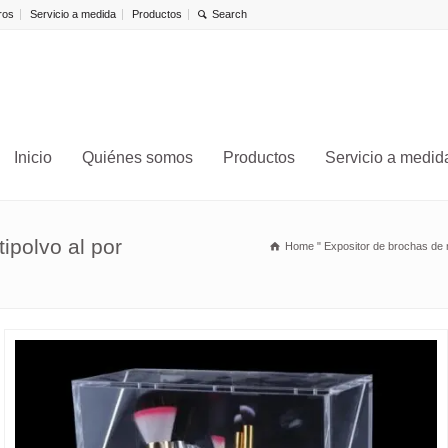
ros
Servicio a medida
Productos
Inicio
Quiénes somos
Productos
Servicio a medid
ipolvo al por
Home
"
Expositor de brochas de 