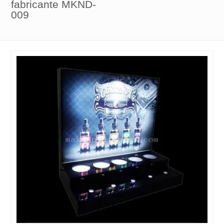
fabricante MKND-
009