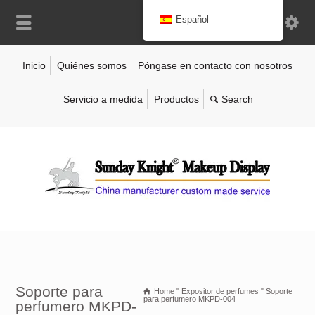
Español
Inicio
Quiénes somos
Póngase en contacto con nosotros
Servicio a medida
Productos
Soporte para
Home
"
Expositor de perfumes
"
Soporte
para perfumero MKPD-004
perfumero MKPD-