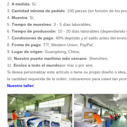
2.
A medida
: Sí;
3.
Cantidad mínima de pedido
: 100 piezas (en función de los pr
4.
Muestra
: Sí;
5.
Tiempo de muestreo
: 3 - 5 días laborables;
6.
Tiempo de producción
: 10 - 20 días laborables (dependiendo 
7.
Condiciones de pago
: 40% depósito y el saldo antes del envío
8.
Forma de pago
: T/T, Western Union, PayPal;
9.
Lugar de origen
: Guangdong, China;
10.
Nuestro puerto marítimo más cercano
: Shenzhen;
11.
Envíos a todo el mundo
por mar o por aire;
Si desea personalizar este artículo o tiene su propio diseño o idea,
la cantidad requerida de la orden, cotizaremos para usted tan p
Nuestro taller: