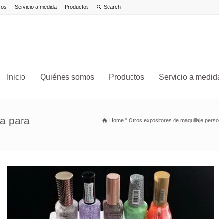
ros
Servicio a medida
Productos
Inicio
Quiénes somos
Productos
Servicio a medid
sa para
Home
"
Otros expositores de maquillaje perso