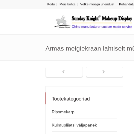
Kodu
Meie kohta
Võtke meiega ühendust
Kohandatu
Armas meigiekraan lahtiselt m
Tootekategooriad
Ripsmekarp
Kulmupliiatsi väljapanek