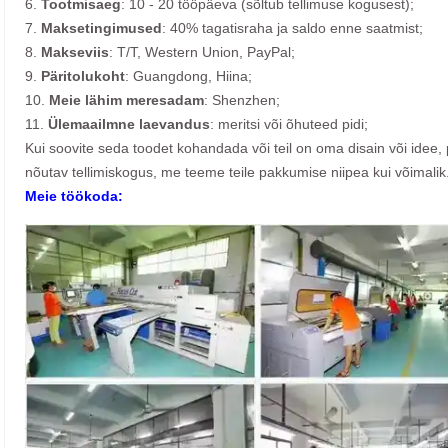
6.
Tootmisaeg
: 10 - 20 tööpäeva (sõltub tellimuse kogusest);
7.
Maksetingimused
: 40% tagatisraha ja saldo enne saatmist;
8.
Makseviis
: T/T, Western Union, PayPal;
9.
Päritolukoht
: Guangdong, Hiina;
10.
Meie lähim meresadam
: Shenzhen;
11.
Ülemaailmne laevandus
: meritsi või õhuteed pidi;
Kui soovite seda toodet kohandada või teil on oma disain või idee, 
nõutav tellimiskogus, me teeme teile pakkumise niipea kui võimalik
Meie töökoda: