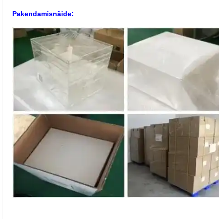
Pakendamisnäide: