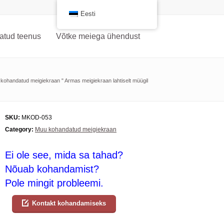
Eesti
atud teenus
Võtke meiega ühendust
kohandatud meigiekraan
"
Armas meigiekraan lahtiselt müügil
SKU:
MKOD-053
Category:
Muu kohandatud meigiekraan
Ei ole see, mida sa tahad?
Nõuab kohandamist?
Pole mingit probleemi.
Kontakt kohandamiseks