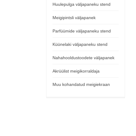
Huulepulga väljapaneku stend
Meigipintsli väljapanek
Parfüümide väljapaneku stend
Küünelaki väljapaneku stend
Nahahooldustoodete väljapanek
Akrüülist meigikorraldaja
Muu kohandatud meigiekraan