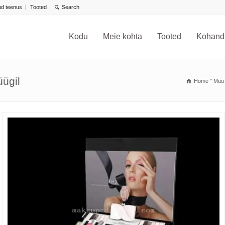
d teenus
Tooted
Kodu
Meie kohta
Tooted
Kohand
üügil
Home
"
Muu 