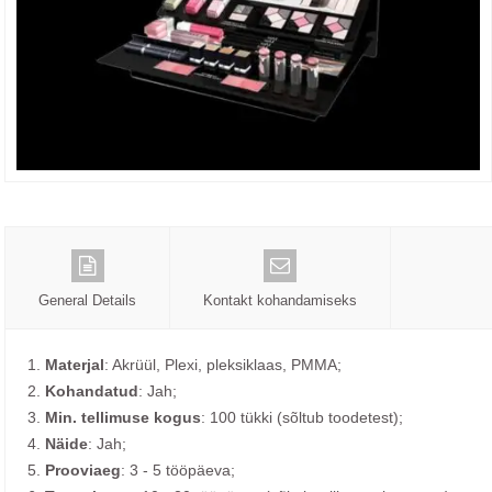
General Details
Kontakt kohandamiseks
1.
Materjal
: Akrüül, Plexi, pleksiklaas, PMMA;
2.
Kohandatud
: Jah;
3.
Min. tellimuse kogus
: 100 tükki (sõltub toodetest);
4.
Näide
: Jah;
5.
Prooviaeg
: 3 - 5 tööpäeva;