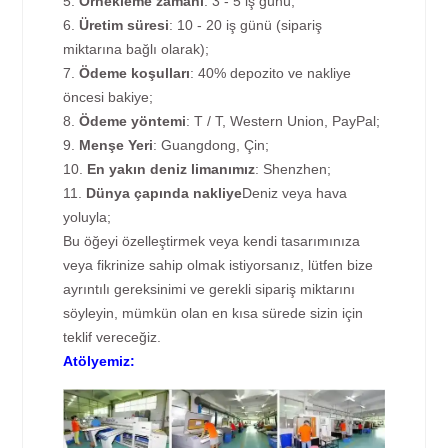
5.
Örnekleme zamanı
: 3 - 5 iş günü;
6.
Üretim süresi
: 10 - 20 iş günü (sipariş
miktarına bağlı olarak);
7.
Ödeme koşulları
: 40% depozito ve nakliye
öncesi bakiye;
8.
Ödeme yöntemi
: T / T, Western Union, PayPal;
9.
Menşe Yeri
: Guangdong, Çin;
10.
En yakın deniz limanımız
: Shenzhen;
11.
Dünya çapında nakliye
Deniz veya hava
yoluyla;
Bu öğeyi özelleştirmek veya kendi tasarımınıza
veya fikrinize sahip olmak istiyorsanız, lütfen bize
ayrıntılı gereksinimi ve gerekli sipariş miktarını
söyleyin, mümkün olan en kısa sürede sizin için
teklif vereceğiz.
Atölyemiz: