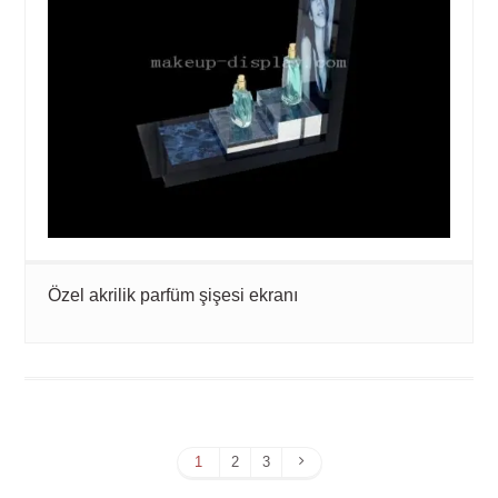
Özel akrilik parfüm şişesi ekranı
Sonraki
1
2
3
Sayfa