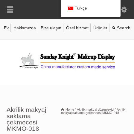
Türkçe
Ev
Hakkımızda
Bize ulaşın
Özel hizmet
Ürünler
Akrilik makyaj
Home
"
Akrilik makyaj düzenleyici
"
Akrilik
makyaj saklama çekmecesi MKMO-018
saklama
çekmecesi
MKMO-018