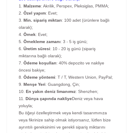
1.
Malzeme
: Akrilik, Perspex, Pleksiglas, PMMA;
2.
Özel yapım
: Evet;
3.
Min. sipariş miktarı
: 100 adet (ürünlere bağlı
olarak);
4.
Örnek
: Evet;
5.
Örnekleme zamanı
: 3 - 5 iş günü;
6.
Üretim süresi
: 10 - 20 iş günü (sipariş
miktarına bağlı olarak);
7.
Ödeme koşulları
: 40% depozito ve nakliye
öncesi bakiye;
8.
Ödeme yöntemi
: T / T, Western Union, PayPal;
9.
Menşe Yeri
: Guangdong, Çin;
10.
En yakın deniz limanımız
: Shenzhen;
11.
Dünya çapında nakliye
Deniz veya hava
yoluyla;
Bu öğeyi özelleştirmek veya kendi tasarımınıza
veya fikrinize sahip olmak istiyorsanız, lütfen bize
ayrıntılı gereksinimi ve gerekli sipariş miktarını