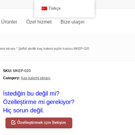
Türkçe
Ürünler
Özel hizmet
Bize ulaşın
emi ekranı
"
Şeffaf akrilik kaş kalemi teşhir kutusu MKEP-020
SKU:
MKEP-020
Category:
Kaş kalemi ekranı
İstediğin bu değil mi?
Özelleştirme mi gerekiyor?
Hiç sorun değil.
Özelleştirmek için İletişim