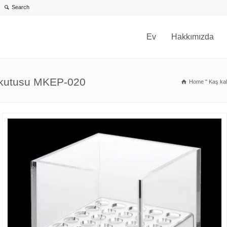
Ev
Hakkımızda
ir kutusu MKEP-020
Home
"
Kaş kal