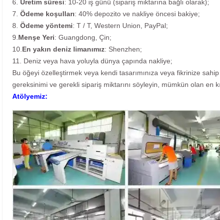
6.
Üretim süresi
: 10-20 iş günü (sipariş miktarına bağlı olarak);
7.
Ödeme koşulları
: 40% depozito ve nakliye öncesi bakiye;
8.
Ödeme yöntemi
: T / T, Western Union, PayPal;
9.
Menşe Yeri
: Guangdong, Çin;
10.
En yakın deniz limanımız
: Shenzhen;
11. Deniz veya hava yoluyla dünya çapında nakliye;
Bu öğeyi özelleştirmek veya kendi tasarımınıza veya fikrinize sahip o
gereksinimi ve gerekli sipariş miktarını söyleyin, mümkün olan en kıs
Atölyemiz: