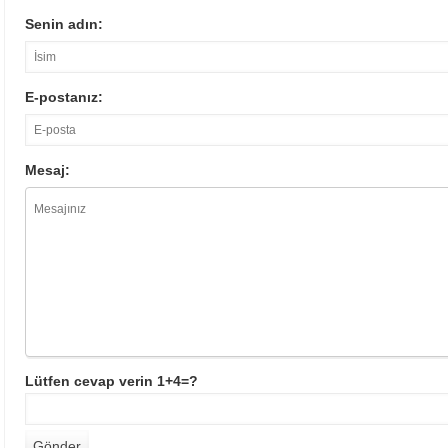
Senin adın:
E-postanız:
Mesaj:
Lütfen cevap verin 1+4=?