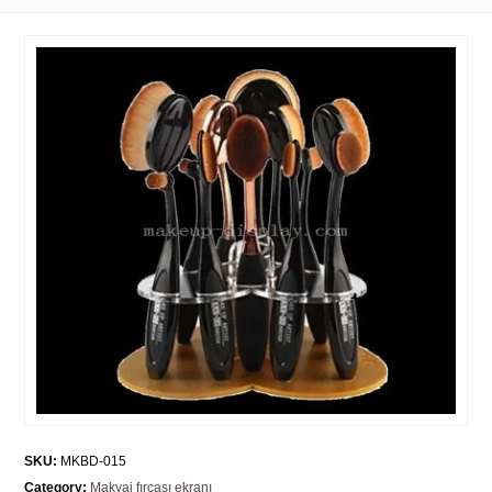
SKU:
MKBD-015
Category:
Makyaj fırçası ekranı