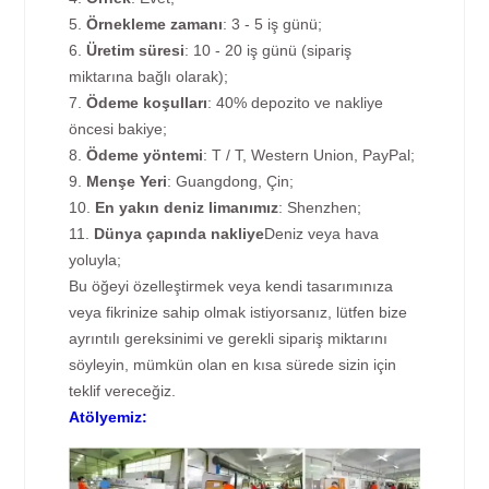
5.
Örnekleme zamanı
: 3 - 5 iş günü;
6.
Üretim süresi
: 10 - 20 iş günü (sipariş
miktarına bağlı olarak);
7.
Ödeme koşulları
: 40% depozito ve nakliye
öncesi bakiye;
8.
Ödeme yöntemi
: T / T, Western Union, PayPal;
9.
Menşe Yeri
: Guangdong, Çin;
10.
En yakın deniz limanımız
: Shenzhen;
11.
Dünya çapında nakliye
Deniz veya hava
yoluyla;
Bu öğeyi özelleştirmek veya kendi tasarımınıza
veya fikrinize sahip olmak istiyorsanız, lütfen bize
ayrıntılı gereksinimi ve gerekli sipariş miktarını
söyleyin, mümkün olan en kısa sürede sizin için
teklif vereceğiz.
Atölyemiz: