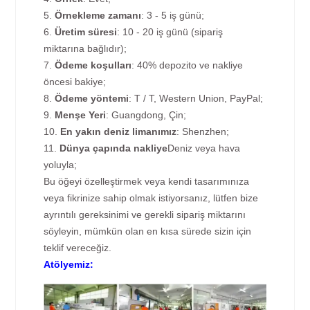
5.
Örnekleme zamanı
: 3 - 5 iş günü;
6.
Üretim süresi
: 10 - 20 iş günü (sipariş
miktarına bağlıdır);
7.
Ödeme koşulları
: 40% depozito ve nakliye
öncesi bakiye;
8.
Ödeme yöntemi
: T / T, Western Union, PayPal;
9.
Menşe Yeri
: Guangdong, Çin;
10.
En yakın deniz limanımız
: Shenzhen;
11.
Dünya çapında nakliye
Deniz veya hava
yoluyla;
Bu öğeyi özelleştirmek veya kendi tasarımınıza
veya fikrinize sahip olmak istiyorsanız, lütfen bize
ayrıntılı gereksinimi ve gerekli sipariş miktarını
söyleyin, mümkün olan en kısa sürede sizin için
teklif vereceğiz.
Atölyemiz: