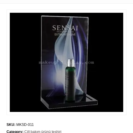
SKU:
MKSD-011
Category:
Cilt bakım ürünü teşhiri