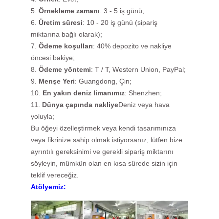
5.
Örnekleme zamanı
: 3 - 5 iş günü;
6.
Üretim süresi
: 10 - 20 iş günü (sipariş
miktarına bağlı olarak);
7.
Ödeme koşulları
: 40% depozito ve nakliye
öncesi bakiye;
8.
Ödeme yöntemi
: T / T, Western Union, PayPal;
9.
Menşe Yeri
: Guangdong, Çin;
10.
En yakın deniz limanımız
: Shenzhen;
11.
Dünya çapında nakliye
Deniz veya hava
yoluyla;
Bu öğeyi özelleştirmek veya kendi tasarımınıza
veya fikrinize sahip olmak istiyorsanız, lütfen bize
ayrıntılı gereksinimi ve gerekli sipariş miktarını
söyleyin, mümkün olan en kısa sürede sizin için
teklif vereceğiz.
Atölyemiz: