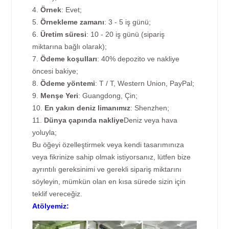
4.
Örnek
: Evet;
5.
Örnekleme zamanı
: 3 - 5 iş günü;
6.
Üretim süresi
: 10 - 20 iş günü (sipariş
miktarına bağlı olarak);
7.
Ödeme koşulları
: 40% depozito ve nakliye
öncesi bakiye;
8.
Ödeme yöntemi
: T / T, Western Union, PayPal;
9.
Menşe Yeri
: Guangdong, Çin;
10.
En yakın deniz limanımız
: Shenzhen;
11.
Dünya çapında nakliye
Deniz veya hava
yoluyla;
Bu öğeyi özelleştirmek veya kendi tasarımınıza
veya fikrinize sahip olmak istiyorsanız, lütfen bize
ayrıntılı gereksinimi ve gerekli sipariş miktarını
söyleyin, mümkün olan en kısa sürede sizin için
teklif vereceğiz.
Atölyemiz: