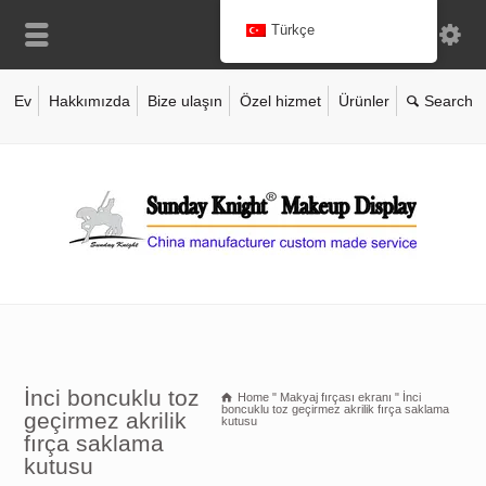
Türkçe
Ev
Hakkımızda
Bize ulaşın
Özel hizmet
Ürünler
İnci boncuklu toz
Home
"
Makyaj fırçası ekranı
"
İnci
boncuklu toz geçirmez akrilik fırça saklama
geçirmez akrilik
kutusu
fırça saklama
kutusu